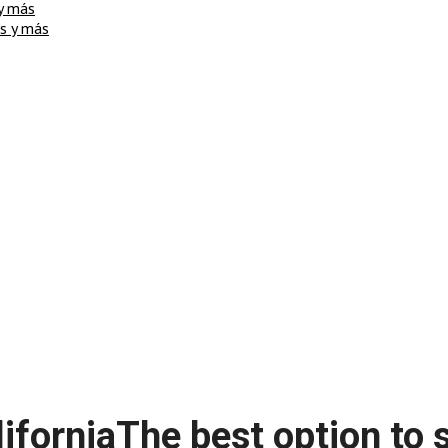
 y más
os y más
liforniaThe best option to 