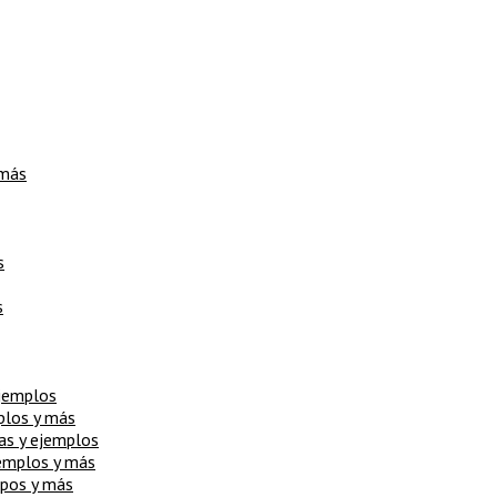
 más
s
s
ejemplos
mplos y más
cas y ejemplos
jemplos y más
ipos y más