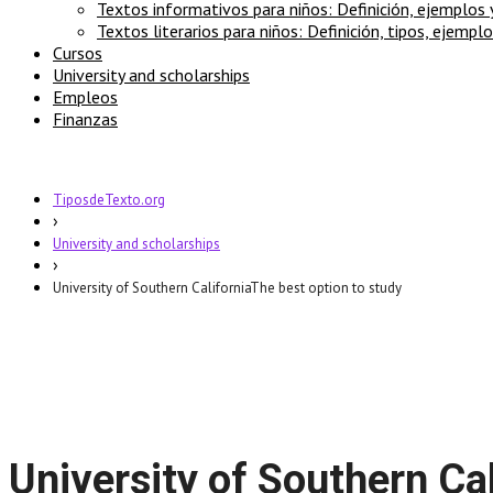
Textos informativos para niños: Definición, ejemplos
Textos literarios para niños: Definición, tipos, ejempl
Cursos
University and scholarships
Empleos
Finanzas
TiposdeTexto.org
›
University and scholarships
›
University of Southern CaliforniaThe best option to study
University of Southern Ca