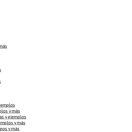
 más
s
s
ejemplos
mplos y más
cas y ejemplos
jemplos y más
ipos y más