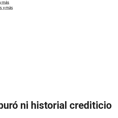
 y más
os y más
ró ni historial crediticio