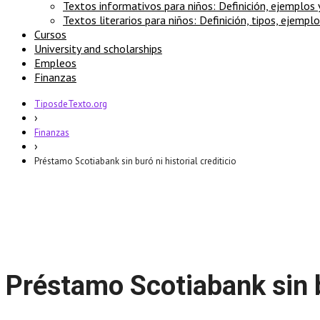
Textos informativos para niños: Definición, ejemplos
Textos literarios para niños: Definición, tipos, ejempl
Cursos
University and scholarships
Empleos
Finanzas
TiposdeTexto.org
›
Finanzas
›
Préstamo Scotiabank sin buró ni historial crediticio
Préstamo Scotiabank sin bu